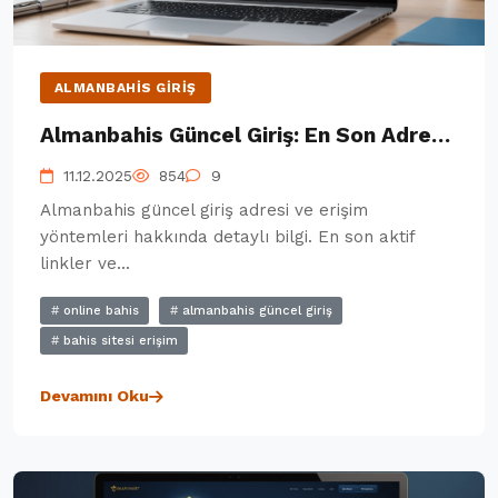
ALMANBAHIS GIRIŞ
Almanbahis Güncel Giriş: En Son Adres ve Giriş Rehberi 2024
11.12.2025
854
9
Almanbahis güncel giriş adresi ve erişim
yöntemleri hakkında detaylı bilgi. En son aktif
linkler ve...
online bahis
almanbahis güncel giriş
bahis sitesi erişim
Devamını Oku