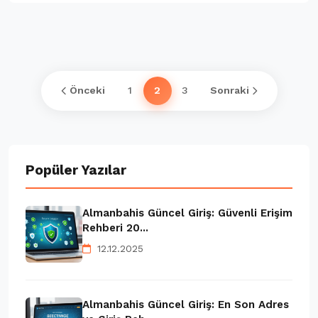
Önceki
1
2
3
Sonraki
Popüler Yazılar
Almanbahis Güncel Giriş: Güvenli Erişim
Rehberi 20...
12.12.2025
Almanbahis Güncel Giriş: En Son Adres