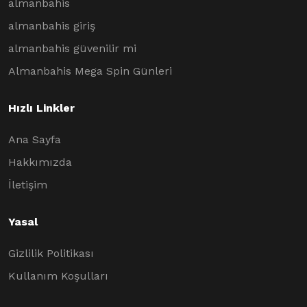
almanbahis
almanbahis giriş
almanbahis güvenilir mi
Almanbahis Mega Spin Günleri
Hızlı Linkler
Ana Sayfa
Hakkımızda
İletişim
Yasal
Gizlilik Politikası
Kullanım Koşulları