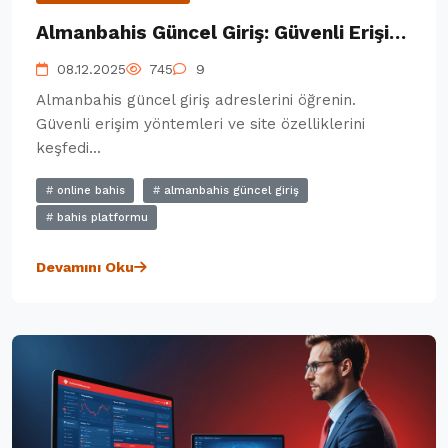
Almanbahis Güncel Giriş: Güvenli Erişim Rehberi 2024
08.12.2025
745
9
Almanbahis güncel giriş adreslerini öğrenin.
Güvenli erişim yöntemleri ve site özelliklerini
keşfedi...
online bahis
almanbahis güncel giriş
bahis platformu
Devamını Oku