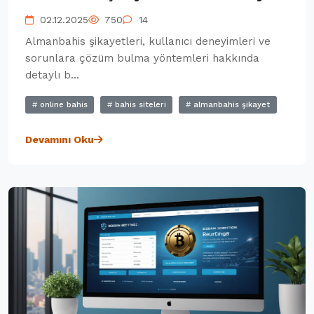
02.12.2025
750
14
Almanbahis şikayetleri, kullanıcı deneyimleri ve
sorunlara çözüm bulma yöntemleri hakkında
detaylı b...
online bahis
bahis siteleri
almanbahis şikayet
Devamını Oku