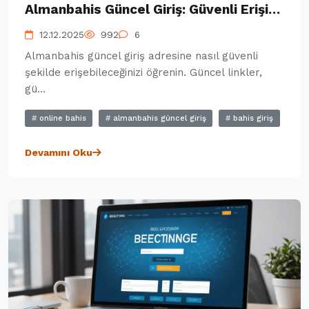
Almanbahis Güncel Giriş: Güvenli Erişim Rehberi 2024
12.12.2025
992
6
Almanbahis güncel giriş adresine nasıl güvenli
şekilde erişebileceğinizi öğrenin. Güncel linkler,
gü...
online bahis
almanbahis güncel giriş
bahis giriş
Devamını Oku