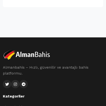
Almanbahis – Hızlı, güvenilir ve avantajlı bahis
platformu.
Kategoriler