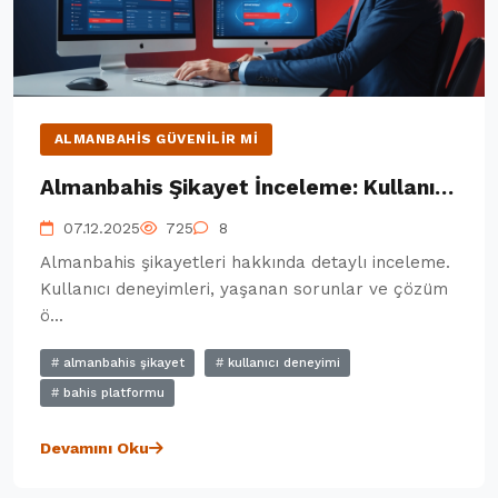
ALMANBAHIS GÜVENILIR MI
Almanbahis Şikayet İnceleme: Kullanıcı Deneyimleri ve Çözüm
07.12.2025
725
8
Almanbahis şikayetleri hakkında detaylı inceleme.
Kullanıcı deneyimleri, yaşanan sorunlar ve çözüm
ö...
almanbahis şikayet
kullanıcı deneyimi
bahis platformu
Devamını Oku