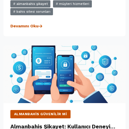
almanbahis şikayet
müşteri hizmetleri
bahis sitesi sorunları
Devamını Oku
ALMANBAHIS GÜVENILIR MI
Almanbahis Şikayet: Kullanıcı Deneyimleri ve Çözüm Yolları