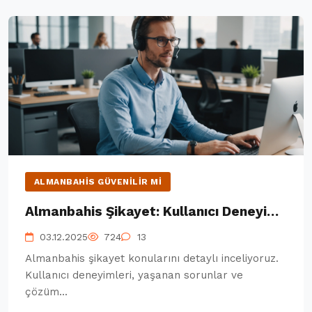
ALMANBAHIS GÜVENILIR MI
Almanbahis Şikayet: Kullanıcı Deneyimleri ve Çözüm Yolları
03.12.2025
724
13
Almanbahis şikayet konularını detaylı inceliyoruz.
Kullanıcı deneyimleri, yaşanan sorunlar ve
çözüm...