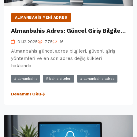
ALMANBAHIS YENI ADRES
Almanbahis Adres: Güncel Giriş Bilgileri ve Güvenli Erişim
01.12.2025
775
16
Almanbahis güncel adres bilgileri, güvenli giriş
yöntemleri ve en son adres değişiklikleri
hakkında...
almanbahis
bahis siteleri
almanbahis adres
Devamını Oku