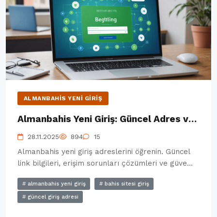
ALMANBAHIS YENI GIRIŞ
Almanbahis Yeni Giriş: Güncel Adres ve Erişim Rehberi 2024
28.11.2025
894
15
Almanbahis yeni giriş adreslerini öğrenin. Güncel
link bilgileri, erişim sorunları çözümleri ve güve...
almanbahis yeni giriş
bahis sitesi giriş
güncel giriş adresi