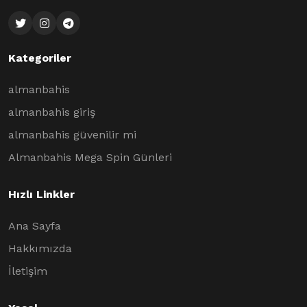
Kategoriler
almanbahis
almanbahis giriş
almanbahis güvenilir mi
Almanbahis Mega Spin Günleri
Hızlı Linkler
Ana Sayfa
Hakkımızda
İletişim